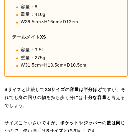
容量：8L
重量：410g
W39.5cm×H16cm×D13cm
テールメイトXS
容量：3.5L
重量：275g
W31.5cm×H13.5cm×D10.5cm
Sサイ
ズと比較して
XSサイズ
の
容量は半分ほど
ですが、そ
れでも身の回りの物を持ち歩く分には
十分な容量
と言える
でしょう。
サイズこそ小さいですが、
ポケット
や
ジッパー
の
数は同じ
なので、使い勝手は
Sサイズ
とほぼ同じです。