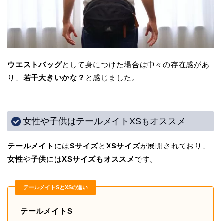
ウエストバッグ
として身につけた場合は中々の存在感があ
り、
若干大きいかな？
と感じました。
女性や子供はテールメイトXSもオススメ
テールメイト
には
Sサイズ
と
XSサイズ
が展開されており、
女性
や
子供
には
XSサイズもオススメ
です。
テールメイトSとXSの違い
テールメイトS