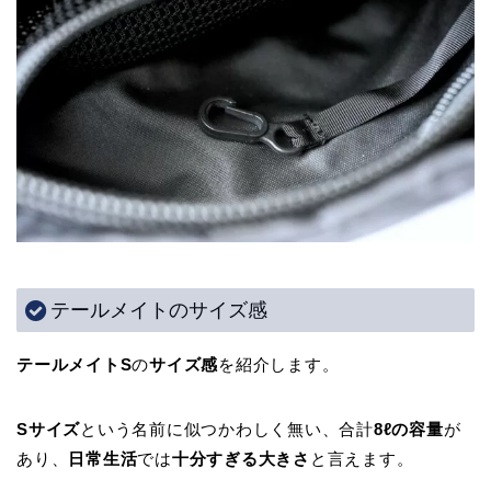
テールメイトのサイズ感
テールメイトS
の
サイズ感
を紹介します。
Sサイズ
という名前に似つかわしく無い、合計
8ℓの容量
が
あり、
日常生活
では
十分すぎる大きさ
と言えます。