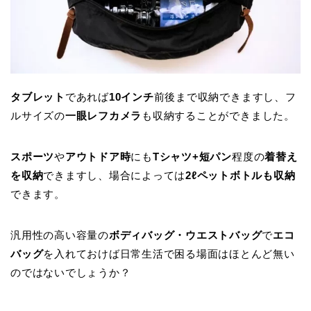
タブレット
であれば
10インチ
前後まで収納できますし、フ
ルサイズの
一眼レフカメラ
も収納することができました。
スポーツ
や
アウトドア時
にも
Tシャツ+短パン
程度の
着替え
を収納
できますし、場合によっては
2ℓペットボトルも収納
できます。
汎用性の高い容量の
ボディバッグ・ウエストバッグ
で
エコ
バッグ
を入れておけば日常生活で困る場面はほとんど無い
のではないでしょうか？