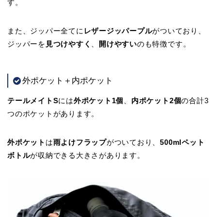
す。
また、ジッパー全てに
レザージッパープル
がついており、
ジッパーを
見つけやすく
、
開けやすい
のも特徴です。
外ポケット＋内ポケット
テールメイトS
には
外ポケット1個
、
内ポケット2個
の合計3
つのポケットがあります。
外ポケット
は
雨よけフラップ
がついており、
500mlペット
ボトル
が収納できる大きさがあります。