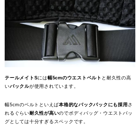
テールメイトS
には
幅5cmのウエストベルト
と耐久性の高
い
バックル
が使用されています。
幅5cmのベルトといえば
本格的なバックパックにも採用
さ
れるぐらい
耐久性が高い
のでボディバッグ・ウエストバッ
グとしては十分すぎるスペックです。