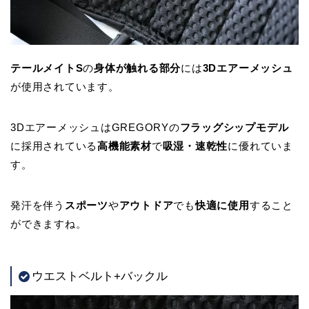
テールメイトS
の
身体が触れる部分
には
3Dエアーメッシュ
が使用されています。
3DエアーメッシュはGREGORYの
フラッグシップモデル
に採用されている
高機能素材
で
吸湿・速乾性
に優れていま
す。
発汗を伴う
スポーツ
や
アウトドア
でも
快適に使用
すること
ができますね。
ウエストベルト+バックル