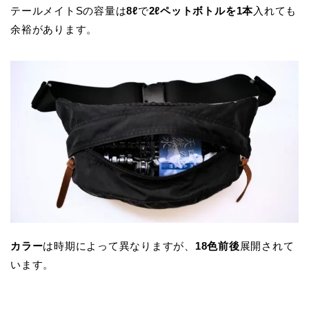
テールメイトSの容量は
8ℓ
で
2ℓペットボトルを1本
入れても
余裕があります。
カラー
は時期によって異なりますが、
18色前後
展開されて
います。