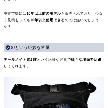
中古市場には
10年以上前のモデル
も販売されており、少な
く見積もっても
10年以上使用できる
のでは無いでしょう
か？
8ℓという絶妙な容量
テールメイトS
は
8ℓ
という絶妙な容量で
様々な場面で活躍
してくれます。