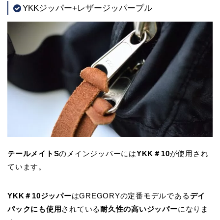
YKKジッパー+レザージッパープル
テールメイトS
のメインジッパーには
YKK＃10
が使用され
ています。
YKK＃10ジッパー
はGREGORYの定番モデルである
デイ
パックにも使用
されている
耐久性の高いジッパー
になりま