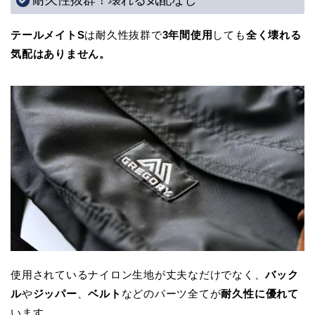
テールメイトS
は耐久性抜群で
3年間使用
しても
全く壊れる
気配はありません。
使用されているナイロン生地が丈夫なだけでなく、
バック
ル
や
ジッパー
、
ベルト
などのパーツ全てが
耐久性に優れて
います。