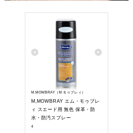
M.MOWBRAY（M.モゥブレィ）
M,MOWBRAY エム・モゥブレ
ィ スエード用 無色 保革・防
水・防汚スプレー
4