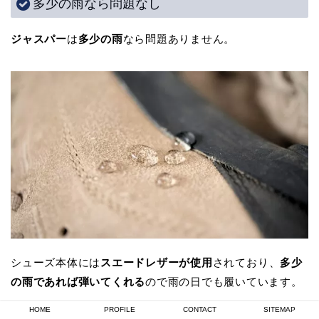
多少の雨なら問題なし
ジャスパー
は
多少の雨
なら問題ありません。
シューズ本体には
スエードレザーが使用
されており、
多少
の雨であれば弾いてくれる
ので雨の日でも履いています。
HOME
PROFILE
CONTACT
SITEMAP