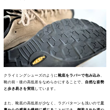
クライミングシューズのように
靴底をラバーで包み込み
、
靴の前・後の高低差をなめらかにすることで、
自然な姿勢
と歩き易さを実現
しています。
また、靴底の高低差が少なく、ラグパターンも浅いので
足
裏からの感覚を繊細に感じる
ことができ、
舗装された道
や