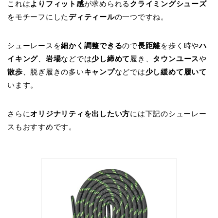
これは
よりフィット感
が求められる
クライミングシューズ
をモチーフにした
ディティール
の一つですね。
シューレースを
細かく調整できる
ので
長距離
を歩く時や
ハ
イキング
、
岩場
などでは
少し締めて
履き、
タウンユース
や
散歩
、脱ぎ履きの多い
キャンプ
などでは
少し緩めて履いて
います。
さらに
オリジナリティを出したい方
には下記のシューレー
スもおすすめです。