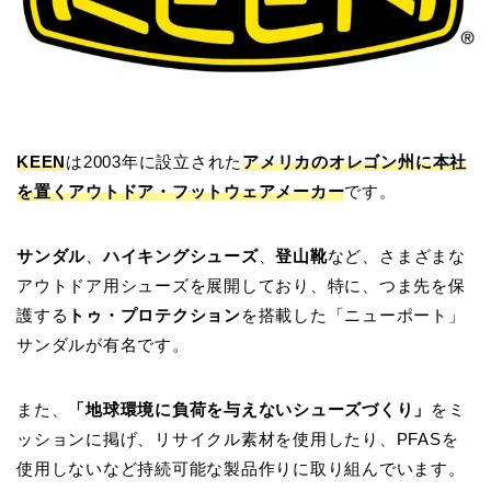
KEEN
は2003年に設立された
アメリカのオレゴン州に本社
を置くアウトドア・フットウェアメーカー
です。
サンダル
、
ハイキングシューズ
、
登山靴
など、さまざまな
アウトドア用シューズを展開しており、特に、つま先を保
護する
トゥ・プロテクション
を搭載した「ニューポート」
サンダルが有名です。
また、
「地球環境に負荷を与えないシューズづくり」
をミ
ッションに掲げ、リサイクル素材を使用したり、PFASを
使用しないなど持続可能な製品作りに取り組んでいます。