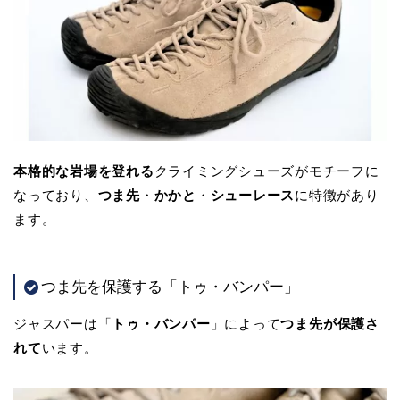
本格的な岩場を登れる
クライミングシューズがモチーフに
なっており、
つま先
・
かかと
・
シューレース
に特徴があり
ます。
つま先を保護する「トゥ・バンパー」
ジャスパーは「
トゥ・バンパー
」によって
つま先が保護さ
れて
います。