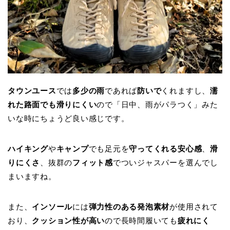
タウンユース
では
多少の雨
であれば
防いで
くれますし、
濡
れた路面でも滑りにくい
ので「日中、雨がパラつく」みた
いな時にちょうど良い感じです。
ハイキング
や
キャンプ
でも足元を
守ってくれる安心感
、
滑
りにくさ
、抜群の
フィット感
でついジャスパーを選んでし
まいますね。
また、
インソール
には
弾力性のある発泡素材
が使用されて
おり、
クッション性が高い
ので長時間履いても
疲れにく