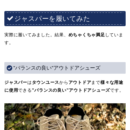
ジャスパーを履いてみた
実際に履いてみました。結果、
めちゃくちゃ満足
していま
す。
”バランスの良い”アウトドアシューズ
ジャスパー
は
タウンユース
から
アウトドア
まで
様々な用途
に使用
できる
”バランスの良い”アウトドアシューズ
です。